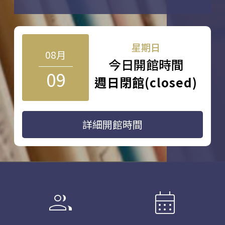
星期日
08月
今日開館時間
09
週日閉館(closed)
詳細開館時間
group
calendar_month