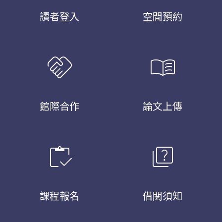
讀者登入
空間預約
handshake
menu_book
館際合作
論文上傳
inventory
quiz
課程報名
借閱須知