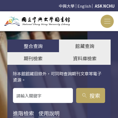
中興大學
English
ASK NCHU
:::
:::
整合查詢
館藏查詢
期刊檢索
資料庫檢索
除本館館藏目錄外，可同時查詢期刊文章等電子
關鍵字搜尋
資源。
搜索
search
進階檢索
使用說明