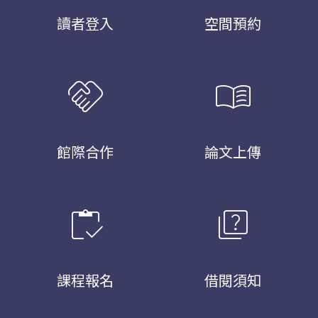
讀者登入
空間預約
handshake
menu_book
館際合作
論文上傳
inventory
quiz
課程報名
借閱須知