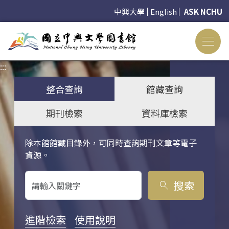
中興大學
English
ASK NCHU
:::
:::
整合查詢
館藏查詢
期刊檢索
資料庫檢索
除本館館藏目錄外，可同時查詢期刊文章等電子
關鍵字搜尋
資源。
搜索
search
進階檢索
使用說明