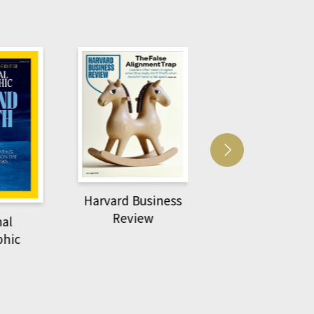
usiness
ACS Catalysi
萌動力一頁漫畫學生
ew
物力學