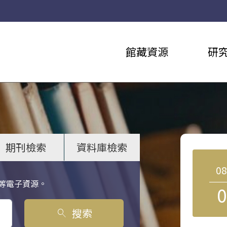
館藏資源
研
期刊檢索
資料庫檢索
0
等電子資源。
0
搜索
search