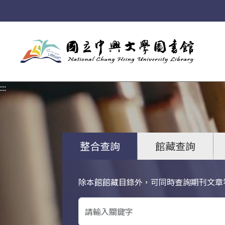
:::
:::
整合查詢
館藏查詢
除本館館藏目錄外，可同時查詢期刊文章
關鍵字搜尋