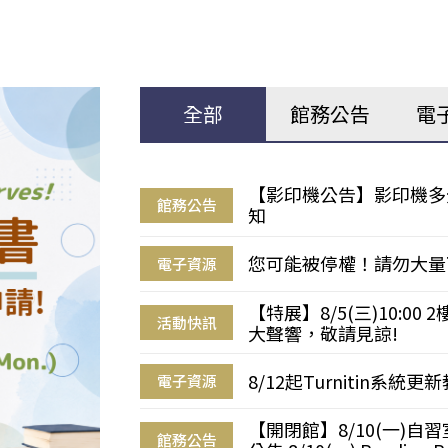
全部
館務公告
電
【影印機公告】影印機多
館務公告
知
您可能被停權！請勿大量
電子資源
【特展】8/5(三)10:0
活動快訊
大聲響，敬請見諒!
8/12起Turnitin系
電子資源
【開閉館】8/10(一)
館務公告