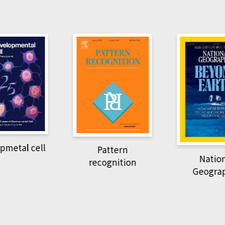
Harvard B
attern
Revi
National
ognition
Geographic