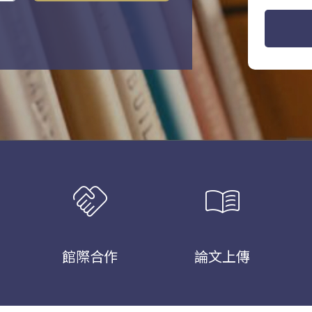
handshake
menu_book
館際合作
論文上傳