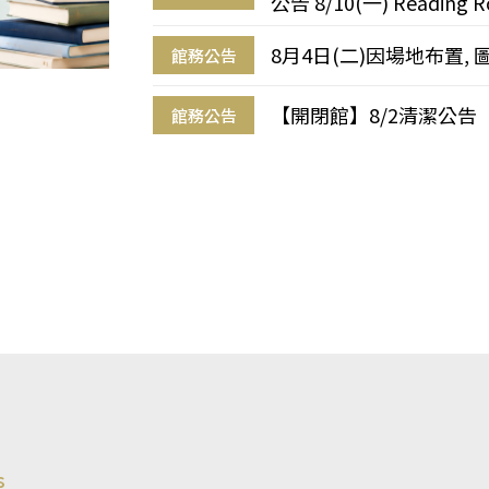
公告 8/10(一) Reading R
8月4日(二)因場地布置, 
館務公告
【開閉館】8/2清潔公告
館務公告
s