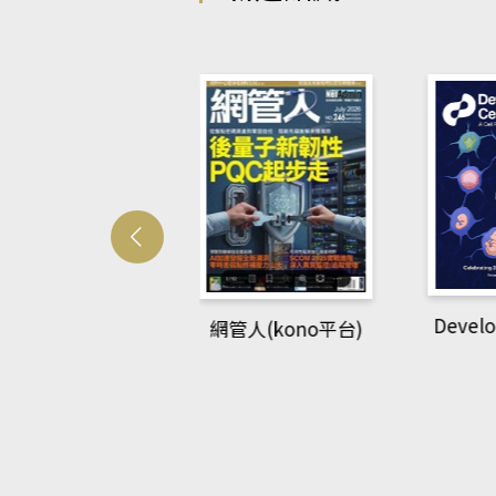
Developmetal cell
管人(kono平台)
P
rec