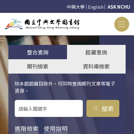
中興大學
English
ASK NCHU
:::
:::
整合查詢
館藏查詢
期刊檢索
資料庫檢索
除本館館藏目錄外，可同時查詢期刊文章等電子
關鍵字搜尋
資源。
搜索
search
進階檢索
使用說明