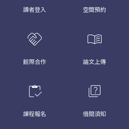
讀者登入
空間預約
handshake
menu_book
館際合作
論文上傳
inventory
quiz
課程報名
借閱須知