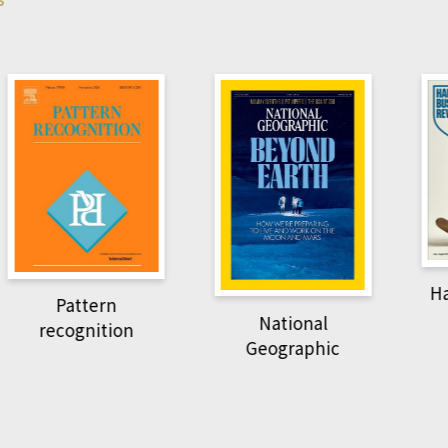
Harvard B
attern
Revi
National
ognition
Geographic