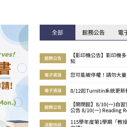
全部
館務公告
電
【影印機公告】影印機多
館務公告
知
您可能被停權！請勿大量
電子資源
8/12起Turnitin系
電子資源
【開閉館】8/10(一)
館務公告
公告 8/10(一) Reading R
115學年度第1學期「
活動快訊