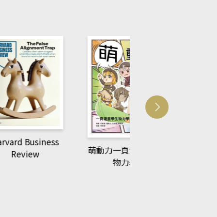
usiness
ACS Catalysi
萌動力一頁漫畫學生
ew
物力學