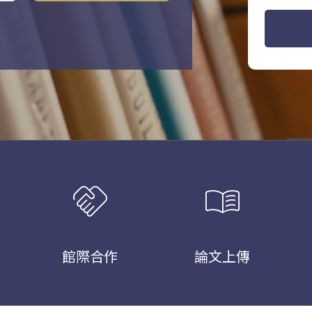
handshake
menu_book
館際合作
論文上傳