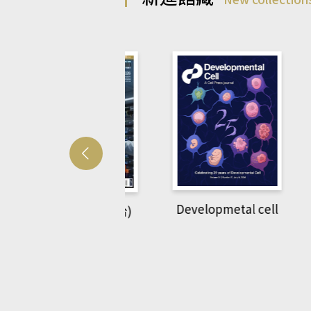
Developmetal cell
管人(kono平台)
P
rec