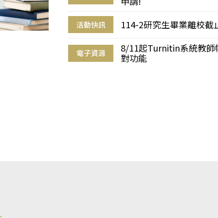
申請!
114-2研究生畢業離校
活動快訊
8/11起Turnitin系
電子資源
對功能
s