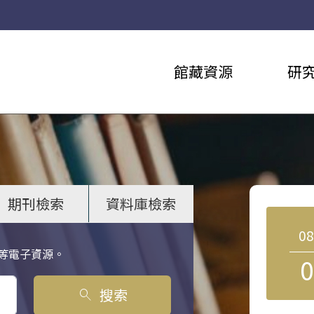
館藏資源
研
期刊檢索
資料庫檢索
0
等電子資源。
0
搜索
search