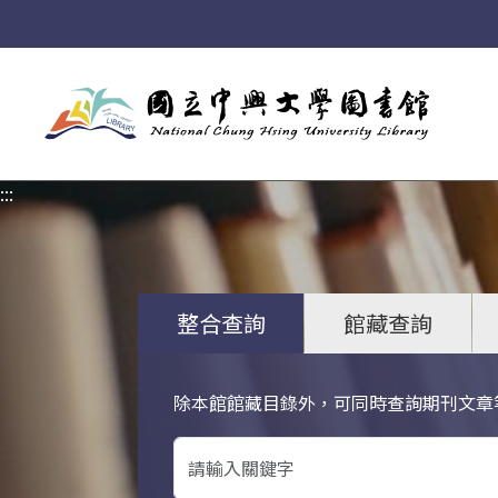
:::
:::
整合查詢
館藏查詢
除本館館藏目錄外，可同時查詢期刊文章
關鍵字搜尋