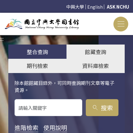
中興大學
English
ASK NCHU
:::
:::
整合查詢
館藏查詢
期刊檢索
資料庫檢索
除本館館藏目錄外，可同時查詢期刊文章等電子
關鍵字搜尋
資源。
搜索
search
進階檢索
使用說明