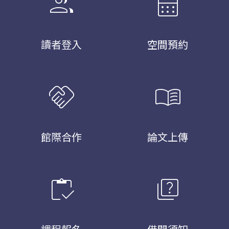
group
calendar_month
讀者登入
空間預約
handshake
menu_book
館際合作
論文上傳
inventory
quiz