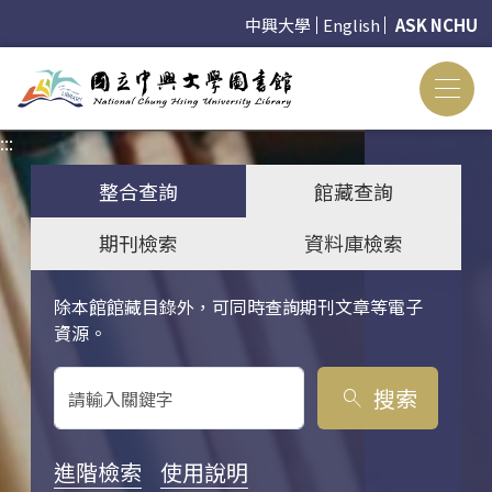
中興大學
English
ASK NCHU
:::
:::
整合查詢
館藏查詢
期刊檢索
資料庫檢索
除本館館藏目錄外，可同時查詢期刊文章等電子
關鍵字搜尋
資源。
搜索
search
進階檢索
使用說明