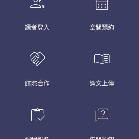
group
calendar_month
讀者登入
空間預約
handshake
menu_book
館際合作
論文上傳
inventory
quiz