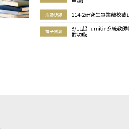
申請!
114-2研究生畢業離校
活動快訊
8/11起Turnitin系
電子資源
對功能
s