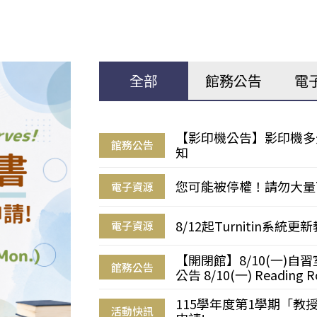
全部
館務公告
電
【影印機公告】影印機多
館務公告
知
您可能被停權！請勿大量
電子資源
8/12起Turnitin系
電子資源
【開閉館】8/10(一)
館務公告
公告 8/10(一) Reading R
115學年度第1學期「
活動快訊