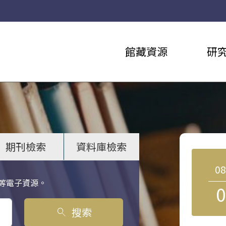
館藏資源
研
期刊檢索
資料庫檢索
0
等電子資源。
0
搜索
search