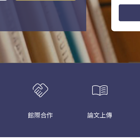
handshake
menu_book
館際合作
論文上傳