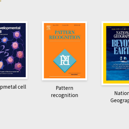
pmetal cell
Pattern
Natio
recognition
Geogra