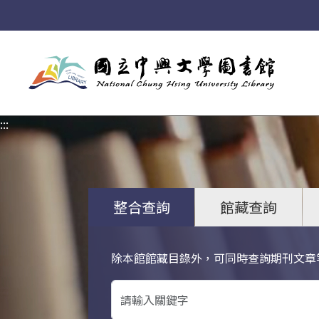
:::
:::
整合查詢
館藏查詢
除本館館藏目錄外，可同時查詢期刊文章
關鍵字搜尋