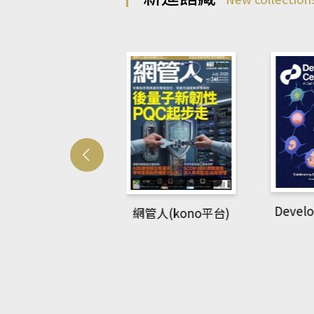
Develo
網管人(kono平台)
中英語教室(AEB
lking Library平
台)