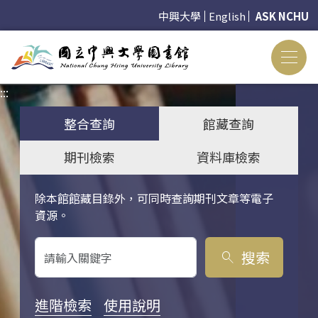
中興大學
English
ASK NCHU
:::
:::
整合查詢
館藏查詢
期刊檢索
資料庫檢索
除本館館藏目錄外，可同時查詢期刊文章等電子
關鍵字搜尋
資源。
搜索
search
進階檢索
使用說明