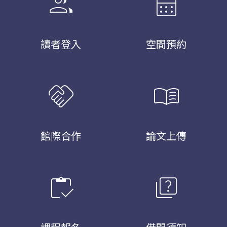
group
calendar_month
讀者登入
空間預約
handshake
menu_book
館際合作
論文上傳
inventory
quiz