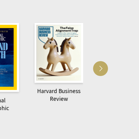
usiness
ACS Catalysi
萌動力一頁漫畫學生
ew
物力學