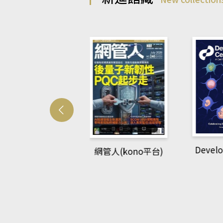
Developmetal cell
管人(kono平台)
P
rec