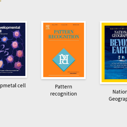
Harvard B
attern
Revi
National
ognition
Geographic