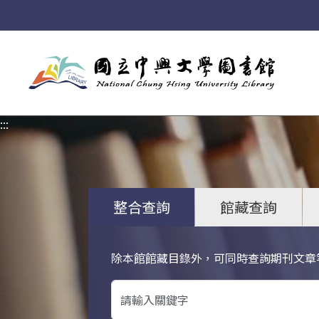
:::
:::
整合查詢
館藏查詢
除本館館藏目錄外，可同時查詢期刊文章
關鍵字搜尋