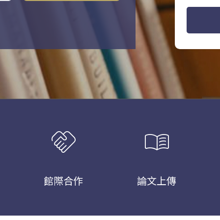
handshake
menu_book
館際合作
論文上傳