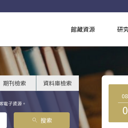
館藏資源
研
期刊檢索
資料庫檢索
0
等電子資源。
0
搜索
search