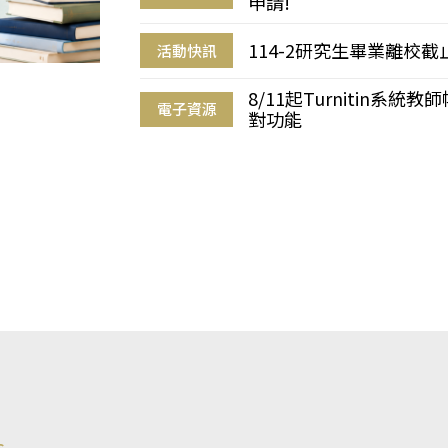
申請!
114-2研究生畢業離校
活動快訊
8/11起Turnitin系
電子資源
對功能
s