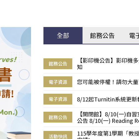
全部
館務公告
電
【影印機公告】影印機多
館務公告
知
您可能被停權！請勿大量
電子資源
8/12起Turnitin系
電子資源
【開閉館】8/10(一)
館務公告
公告 8/10(一) Reading R
115學年度第1學期「
活動快訊