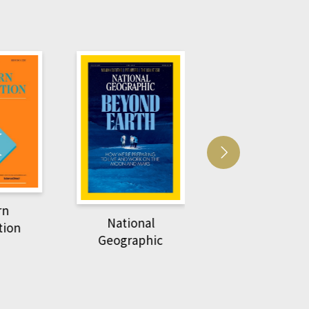
Harvard Business
萌動力一頁漫畫
Review
nal
物力學
phic