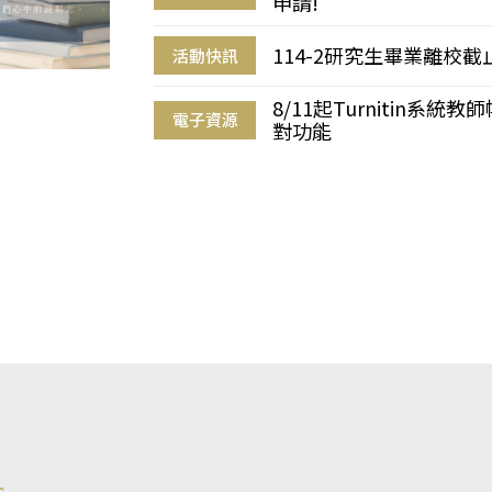
申請!
114-2研究生畢業離校
活動快訊
8/11起Turnitin系
電子資源
對功能
s