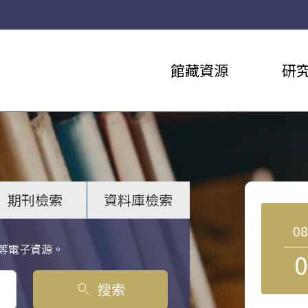
館藏資源
研
期刊檢索
資料庫檢索
0
等電子資源。
0
搜索
search