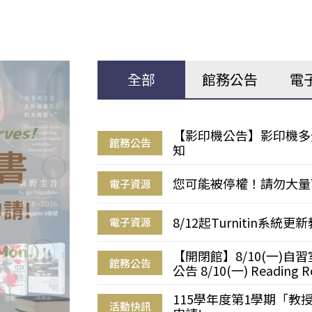
全部
館務公告
電
【影印機公告】影印機多
館務公告
知
您可能被停權！請勿大量
電子資源
8/12起Turnitin系
電子資源
【開閉館】8/10(一)
館務公告
公告 8/10(一) Reading R
115學年度第1學期「
活動快訊