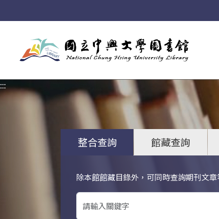
:::
:::
整合查詢
館藏查詢
除本館館藏目錄外，可同時查詢期刊文章
關鍵字搜尋