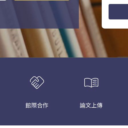
handshake
menu_book
館際合作
論文上傳