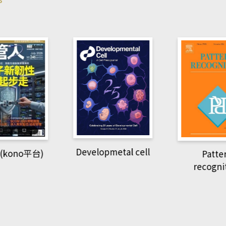
pmetal cell
Pattern
Natio
recognition
Geogra