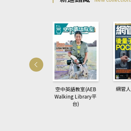
Develo
網管人(kono平台)
中英語教室(AEB
lking Library平
台)