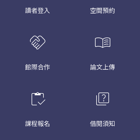
讀者登入
空間預約
handshake
menu_book
館際合作
論文上傳
inventory
quiz
課程報名
借閱須知