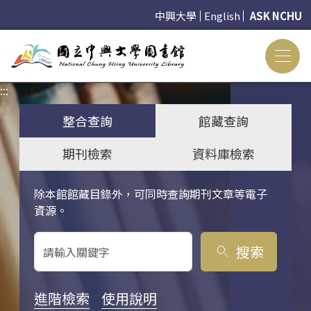
中興大學
English
ASK NCHU
:::
:::
整合查詢
館藏查詢
期刊檢索
資料庫檢索
除本館館藏目錄外，可同時查詢期刊文章等電子
關鍵字搜尋
資源。
搜索
search
進階檢索
使用說明