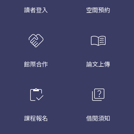
讀者登入
空間預約
handshake
menu_book
館際合作
論文上傳
inventory
quiz
課程報名
借閱須知