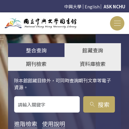
中興大學
English
ASK NCHU
:::
:::
整合查詢
館藏查詢
期刊檢索
資料庫檢索
除本館館藏目錄外，可同時查詢期刊文章等電子
關鍵字搜尋
資源。
搜索
search
進階檢索
使用說明