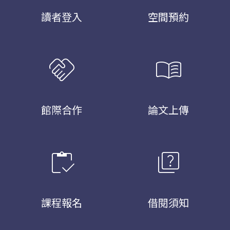
讀者登入
空間預約
handshake
menu_book
館際合作
論文上傳
inventory
quiz
課程報名
借閱須知