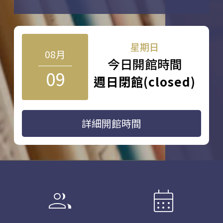
星期日
08月
今日開館時間
09
週日閉館(closed)
詳細開館時間
group
calendar_month