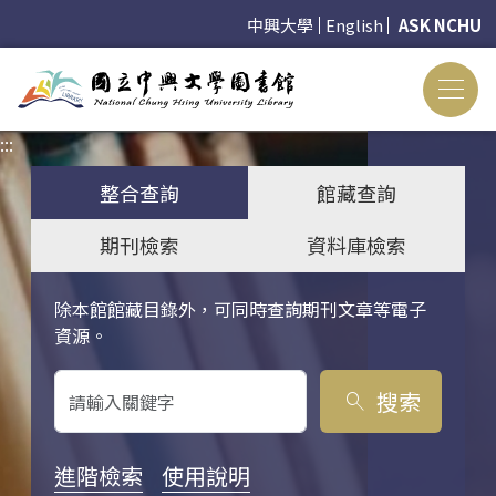
中興大學
English
ASK NCHU
:::
:::
整合查詢
館藏查詢
期刊檢索
資料庫檢索
除本館館藏目錄外，可同時查詢期刊文章等電子
關鍵字搜尋
資源。
搜索
search
進階檢索
使用說明