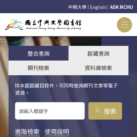
中興大學
English
ASK NCHU
:::
:::
整合查詢
館藏查詢
期刊檢索
資料庫檢索
除本館館藏目錄外，可同時查詢期刊文章等電子
關鍵字搜尋
資源。
搜索
search
進階檢索
使用說明