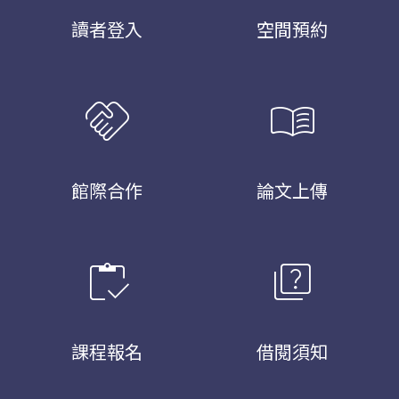
讀者登入
空間預約
handshake
menu_book
館際合作
論文上傳
inventory
quiz
課程報名
借閱須知