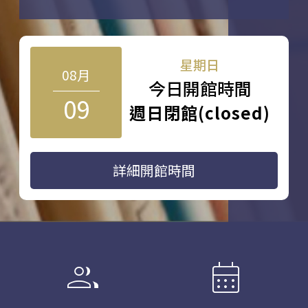
星期日
08月
今日開館時間
09
週日閉館(closed)
詳細開館時間
group
calendar_month