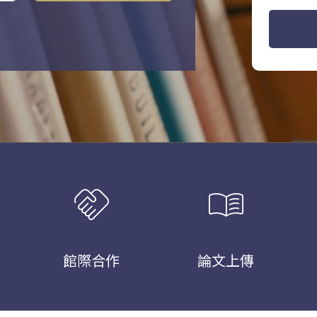
handshake
menu_book
館際合作
論文上傳