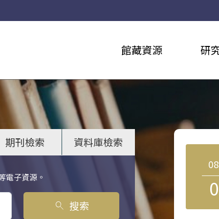
館藏資源
研
期刊檢索
資料庫檢索
0
等電子資源。
0
搜索
search