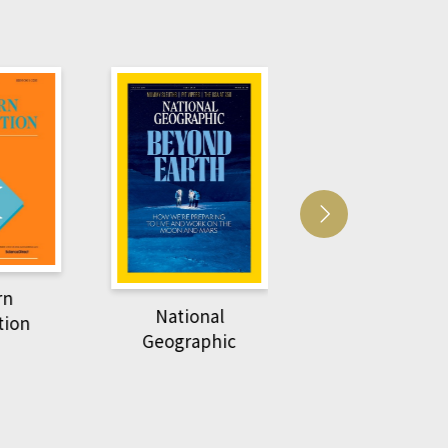
Harvard Business
萌動力一頁漫畫
Review
nal
物力學
phic