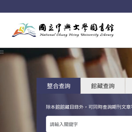
:::
:::
整合查詢
館藏查詢
除本館館藏目錄外，可同時查詢期刊文章
關鍵字搜尋