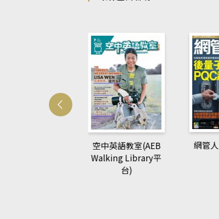
Develo
網管人(kono平台)
中英語教室(AEB
lking Library平
台)