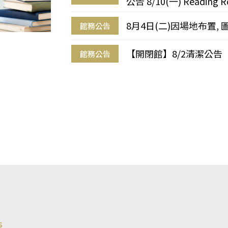
公告 8/10(一) Reading R
8月4日(二)因場地布置, 
館務公告
【開閉館】8/2清潔公告
館務公告
s