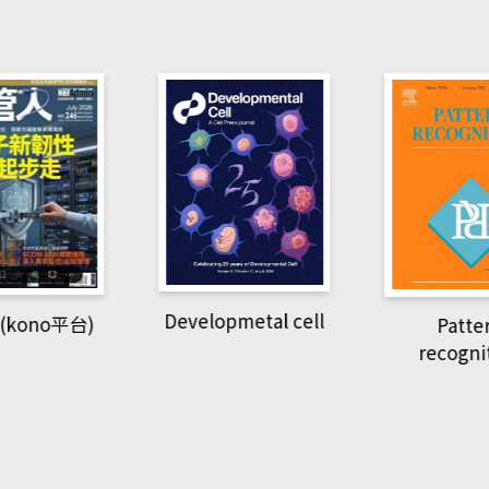
pmetal cell
Pattern
Natio
recognition
Geogra