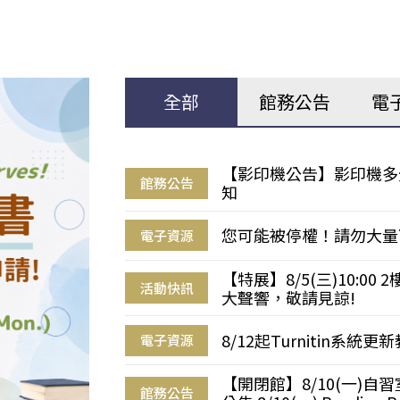
全部
館務公告
電
【影印機公告】影印機多
館務公告
知
您可能被停權！請勿大量
電子資源
【特展】8/5(三)10:0
活動快訊
大聲響，敬請見諒!
8/12起Turnitin系
電子資源
【開閉館】8/10(一)
館務公告