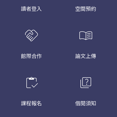
讀者登入
空間預約
handshake
menu_book
館際合作
論文上傳
inventory
quiz
課程報名
借閱須知