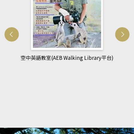
)
網管人(kono平台)