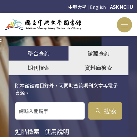
中興大學
English
ASK NCHU
:::
:::
整合查詢
館藏查詢
期刊檢索
資料庫檢索
除本館館藏目錄外，可同時查詢期刊文章等電子
關鍵字搜尋
資源。
搜索
search
進階檢索
使用說明