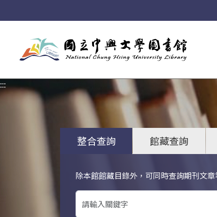
:::
:::
整合查詢
館藏查詢
除本館館藏目錄外，可同時查詢期刊文章
關鍵字搜尋