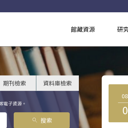
館藏資源
研
期刊檢索
資料庫檢索
0
等電子資源。
0
搜索
search