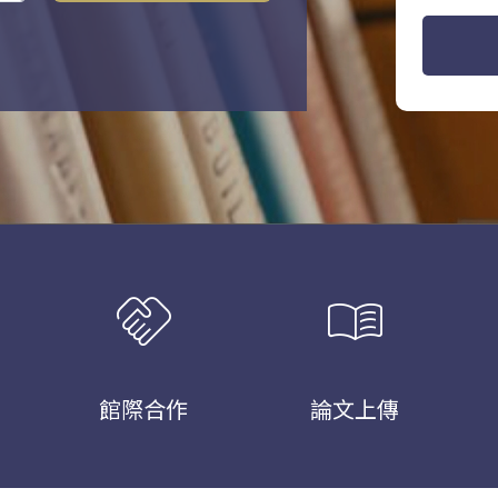
handshake
menu_book
館際合作
論文上傳