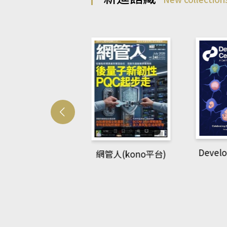
Develo
網管人(kono平台)
中英語教室(AEB
lking Library平
台)