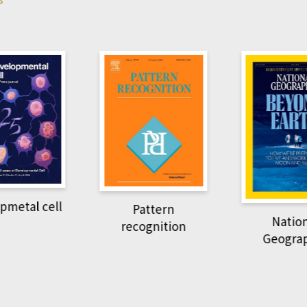
pmetal cell
Pattern
Natio
recognition
Geogra