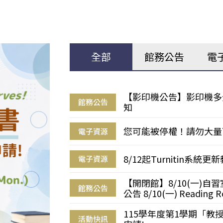
全部
館務公告
電
【影印機公告】影印機多
館務公告
知
您可能被停權！請勿大量
電子資源
8/12起Turnitin系
電子資源
【開閉館】8/10(一)
館務公告
公告 8/10(一) Reading R
115學年度第1學期「
活動快訊