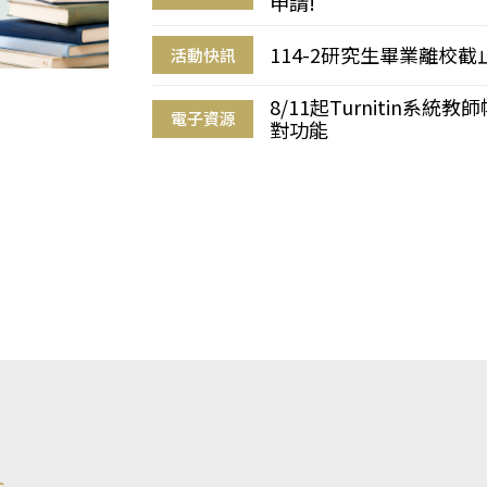
申請!
114-2研究生畢業離校
活動快訊
8/11起Turnitin系
電子資源
對功能
s