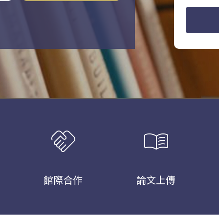
handshake
menu_book
館際合作
論文上傳