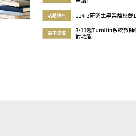
申請!
114-2研究生畢業離校
活動快訊
8/11起Turnitin系
電子資源
對功能
s