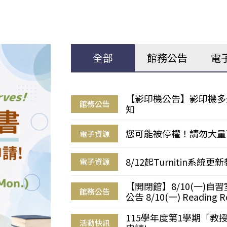
全部
館務公告
電
【影印機公告】影印機多
館務公告
知
您可能被停權！請勿大量
電子資源
8/12起Turnitin系
電子資源
【開閉館】8/10(一)
館務公告
公告 8/10(一) Reading R
115學年度第1學期「
活動快訊