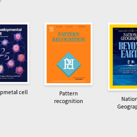
pmetal cell
Pattern
Natio
recognition
Geogra