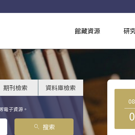
館藏資源
研
期刊檢索
資料庫檢索
0
等電子資源。
0
搜索
search