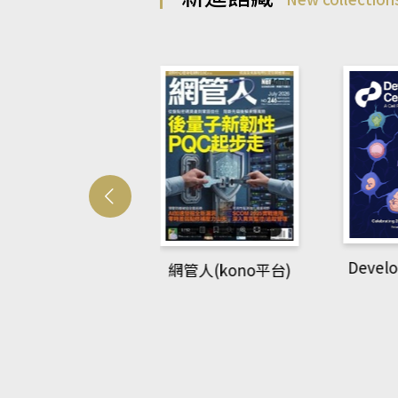
Develo
網管人(kono平台)
中英語教室(AEB
lking Library平
台)