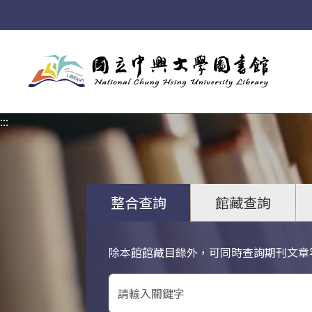
:::
:::
整合查詢
館藏查詢
除本館館藏目錄外，可同時查詢期刊文章
關鍵字搜尋