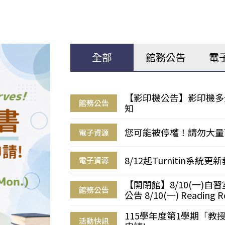
全部
館務公告
電
【影印機公告】影印機多
館務公告
知
您可能被停權！請勿大量
電子資源
8/12起Turnitin系
電子資源
【開閉館】8/10(一)
館務公告
公告 8/10(一) Reading R
115學年度第1學期「
活動快訊