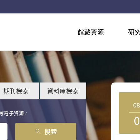
館藏資源
研
期刊檢索
資料庫檢索
0
等電子資源。
0
搜索
search