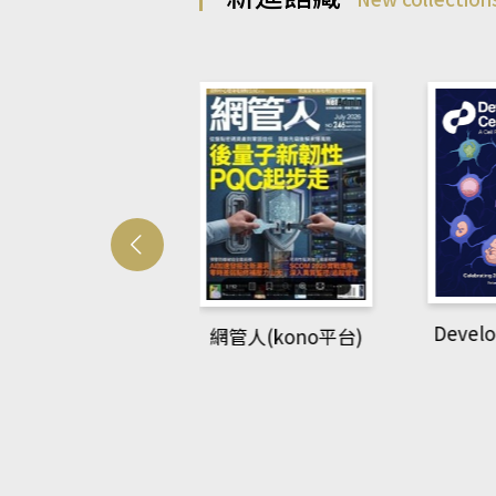
Develo
網管人(kono平台)
中英語教室(AEB
lking Library平
台)