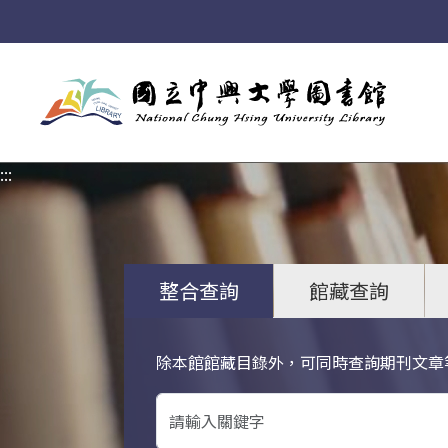
:::
:::
整合查詢
館藏查詢
除本館館藏目錄外，可同時查詢期刊文章
關鍵字搜尋