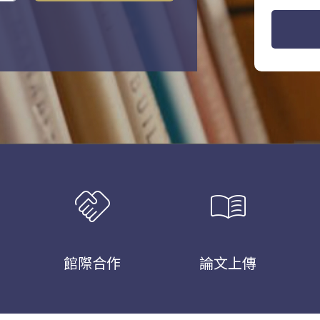
handshake
menu_book
館際合作
論文上傳