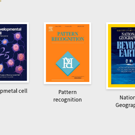
pmetal cell
Pattern
Natio
recognition
Geogra