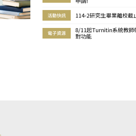
申請!
114-2研究生畢業離校
活動快訊
8/11起Turnitin系
電子資源
對功能
s