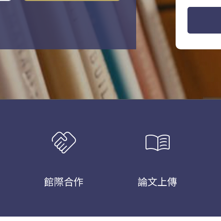
handshake
menu_book
館際合作
論文上傳