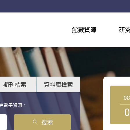
館藏資源
研
期刊檢索
資料庫檢索
0
等電子資源。
0
搜索
search