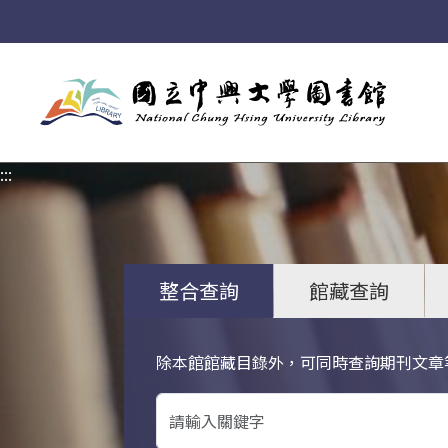
:::
:::
整合查詢
館藏查詢
除本館館藏目錄外，可同時查詢期刊文章
關鍵字搜尋