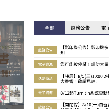
全部
館務公告
電
【影印機公告】影印機多
館務公告
知
您可能被停權！請勿大量
電子資源
【特展】8/5(三)10:0
活動快訊
大聲響，敬請見諒!
8/12起Turnitin系
電子資源
【開閉館】8/10(一)
館務公告