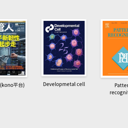
pmetal cell
Pattern
Natio
recognition
Geogra