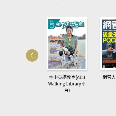
Develo
網管人(kono平台)
中英語教室(AEB
lking Library平
台)