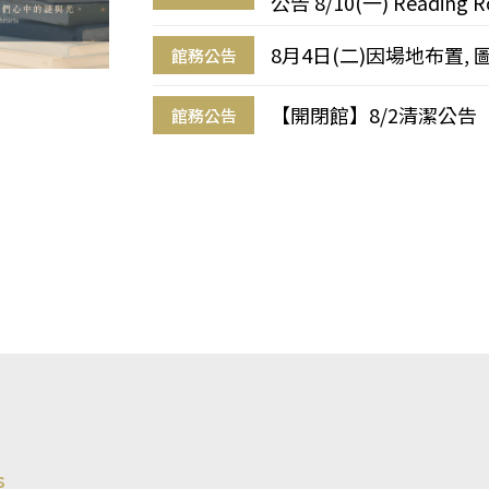
公告 8/10(一) Reading R
8月4日(二)因場地布置, 
館務公告
【開閉館】8/2清潔公告
館務公告
s