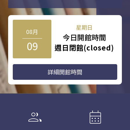
星期日
08月
今日開館時間
09
週日閉館(closed)
詳細開館時間
group
calendar_month