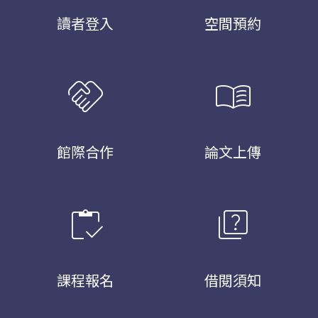
讀者登入
空間預約
handshake
menu_book
館際合作
論文上傳
inventory
quiz
課程報名
借閱須知