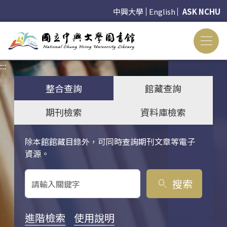
中興大學
English
ASK NCHU
:::
:::
整合查詢
館藏查詢
期刊檢索
資料庫檢索
除本館館藏目錄外，可同時查詢期刊文章等電子
關鍵字搜尋
資源。
搜索
search
進階檢索
使用說明