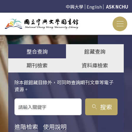
中興大學
English
ASK NCHU
:::
:::
整合查詢
館藏查詢
期刊檢索
資料庫檢索
除本館館藏目錄外，可同時查詢期刊文章等電子
關鍵字搜尋
資源。
搜索
search
進階檢索
使用說明