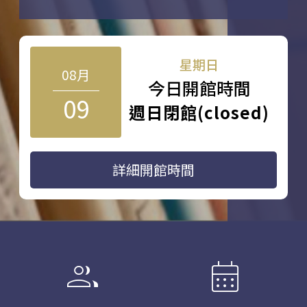
星期日
08月
今日開館時間
09
週日閉館(closed)
詳細開館時間
group
calendar_month