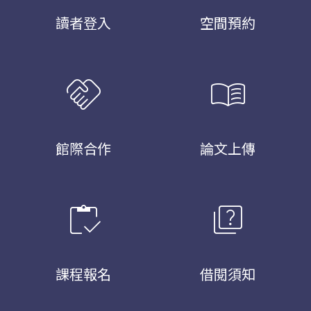
讀者登入
空間預約
handshake
menu_book
館際合作
論文上傳
inventory
quiz
課程報名
借閱須知