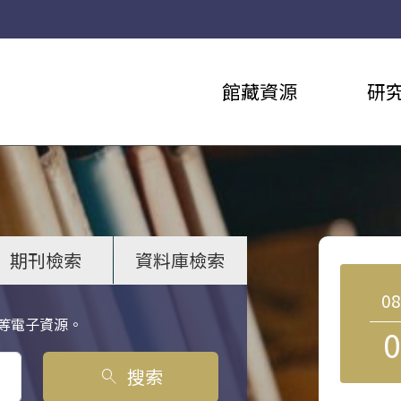
館藏資源
研
期刊檢索
資料庫檢索
0
等電子資源。
0
搜索
search