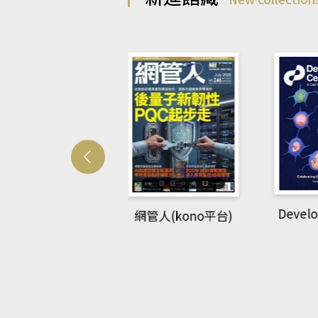
Develo
網管人(kono平台)
中英語教室(AEB
lking Library平
台)