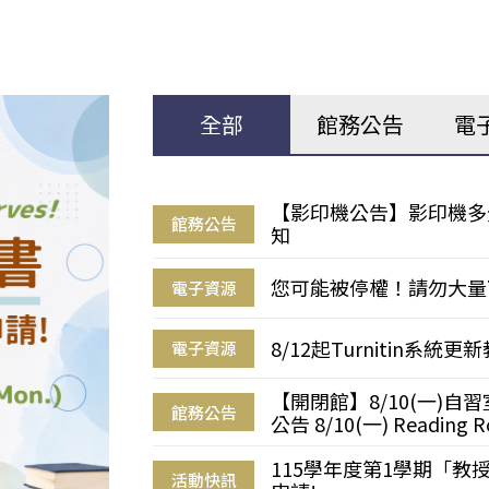
全部
館務公告
電
【影印機公告】影印機多
館務公告
知
您可能被停權！請勿大量
電子資源
8/12起Turnitin系
電子資源
【開閉館】8/10(一)
館務公告
公告 8/10(一) Reading R
115學年度第1學期「
活動快訊