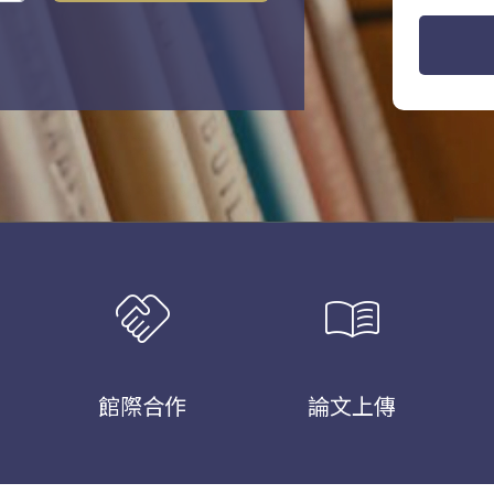
handshake
menu_book
館際合作
論文上傳