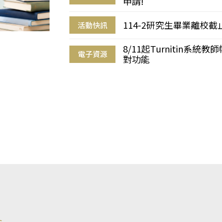
申請!
114-2研究生畢業離校
活動快訊
8/11起Turnitin系
電子資源
對功能
s