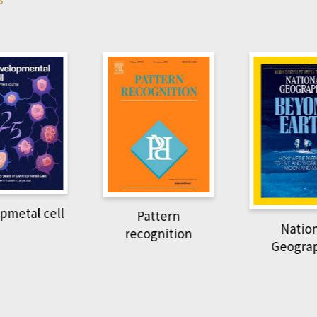
pmetal cell
Pattern
Natio
recognition
Geogra