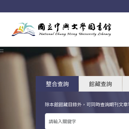
:::
:::
整合查詢
館藏查詢
除本館館藏目錄外，可同時查詢期刊文章
關鍵字搜尋