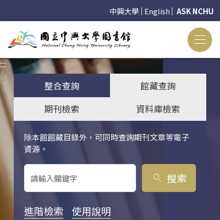
中興大學
English
ASK NCHU
:::
:::
整合查詢
館藏查詢
期刊檢索
資料庫檢索
除本館館藏目錄外，可同時查詢期刊文章等電子
關鍵字搜尋
資源。
搜索
search
進階檢索
使用說明