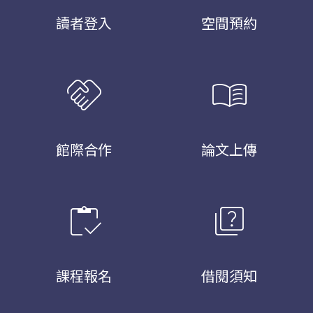
讀者登入
空間預約
handshake
menu_book
館際合作
論文上傳
inventory
quiz
課程報名
借閱須知