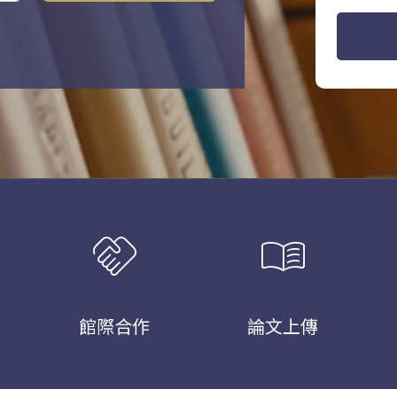
handshake
menu_book
館際合作
論文上傳