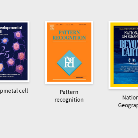
pmetal cell
Pattern
Natio
recognition
Geogra