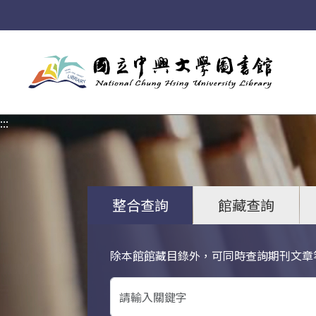
:::
:::
整合查詢
館藏查詢
除本館館藏目錄外，可同時查詢期刊文章
關鍵字搜尋