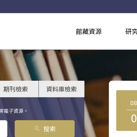
館藏資源
研
期刊檢索
資料庫檢索
0
等電子資源。
0
搜索
search