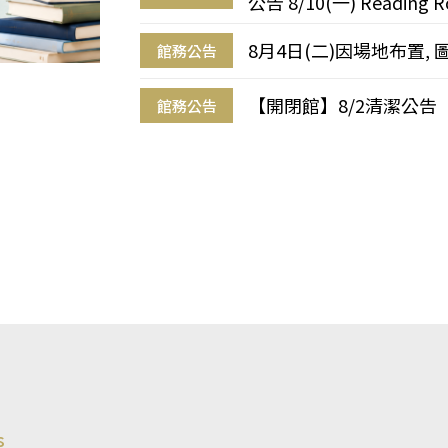
公告 8/10(一) Reading R
8月4日(二)因場地布置, 
館務公告
【開閉館】8/2清潔公告
館務公告
s