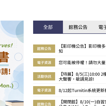
全部
館務公告
電
【影印機公告】影印機多
館務公告
知
您可能被停權！請勿大量
電子資源
【特展】8/5(三)10:0
活動快訊
大聲響，敬請見諒!
8/12起Turnitin系
電子資源
【開閉館】8/10(一)
館務公告