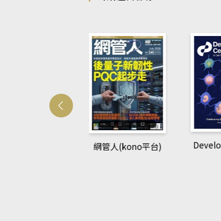
Develo
網管人(kono平台)
中英語教室(AEB
lking Library平
台)