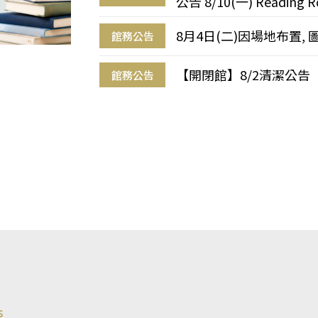
公告 8/10(一) Reading R
8月4日(二)因場地布置, 
館務公告
【開閉館】8/2清潔公告
館務公告
s