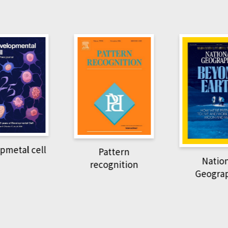
metal cell
Pattern
Nation
recognition
Geograp