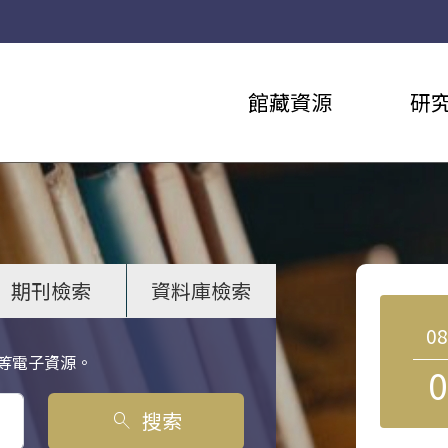
館藏資源
研
期刊檢索
資料庫檢索
0
等電子資源。
0
搜索
search