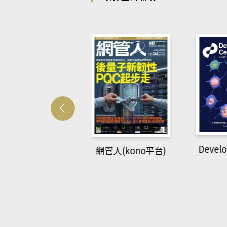
Develop
網管人(kono平台)
中英語教室(AEB
king Library平
台)