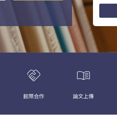
handshake
menu_book
館際合作
論文上傳