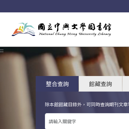
:::
:::
整合查詢
館藏查詢
除本館館藏目錄外，可同時查詢期刊文章
關鍵字搜尋