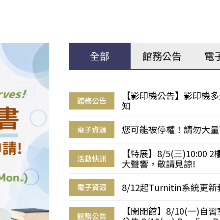
全部
館務公告
電
【影印機公告】影印機多
館務公告
知
您可能被停權！請勿大量
電子資源
【特展】8/5(三)10:0
活動快訊
大聲響，敬請見諒!
8/12起Turnitin系
電子資源
【開閉館】8/10(一)
館務公告