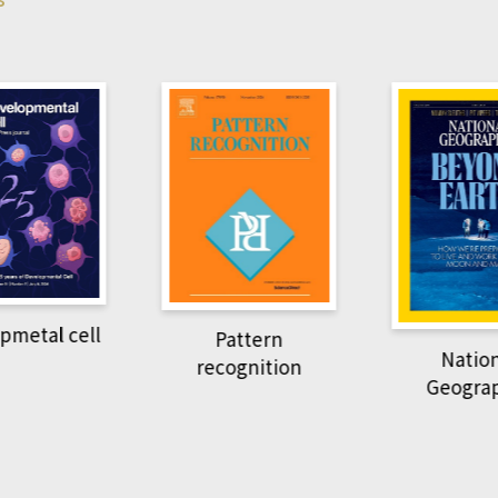
Harvard B
attern
Revi
National
ognition
Geographic