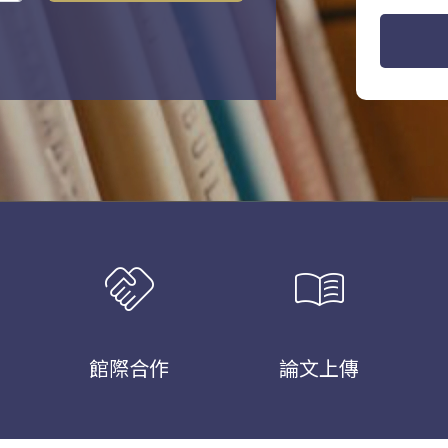
handshake
menu_book
館際合作
論文上傳