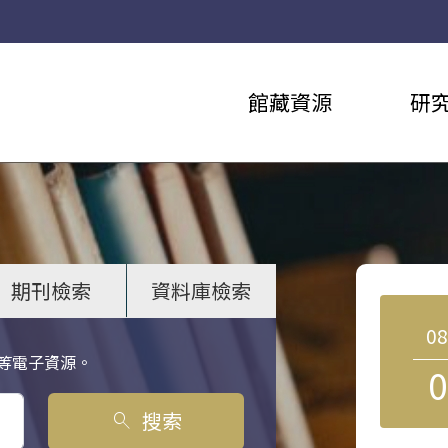
館藏資源
研
期刊檢索
資料庫檢索
0
等電子資源。
0
搜索
search