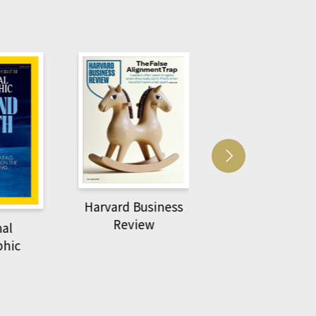
usiness
ACS Catalysi
萌動力一頁漫畫學生
ew
物力學