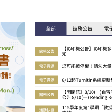
全部
館務公告
電
【影印機公告】影印機多
館務公告
知
您可能被停權！請勿大量
電子資源
8/12起Turnitin系
電子資源
【開閉館】8/10(一)
館務公告
公告 8/10(一) Reading R
115學年度第1學期「
活動快訊