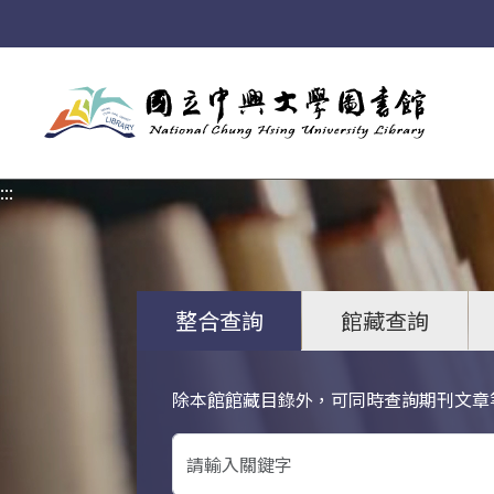
:::
:::
整合查詢
館藏查詢
除本館館藏目錄外，可同時查詢期刊文章
關鍵字搜尋