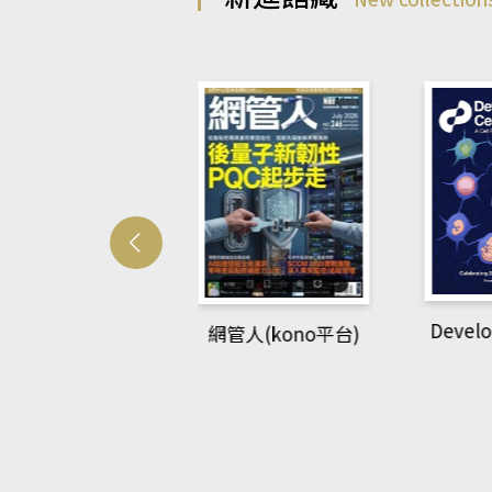
Developmetal cell
管人(kono平台)
P
rec