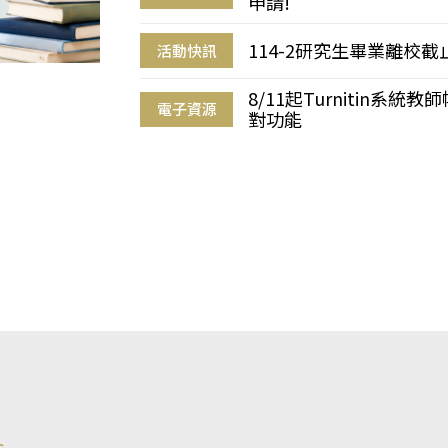
申請!
114-2研究生畢業離校
活動快訊
8/11起Turnitin系
電子資源
對功能
s