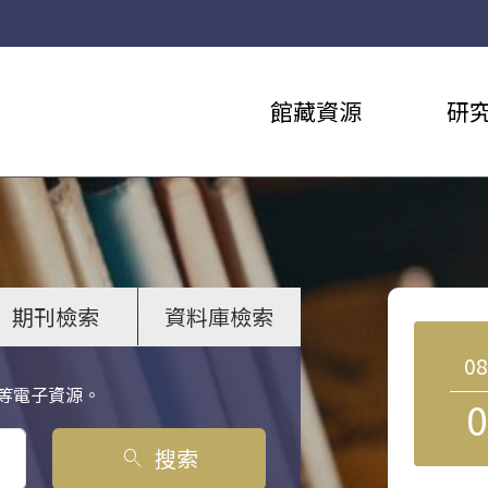
館藏資源
研
期刊檢索
資料庫檢索
0
等電子資源。
0
搜索
search