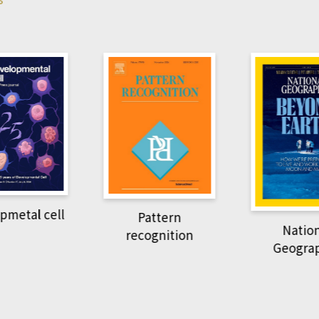
pmetal cell
Pattern
Natio
recognition
Geogra