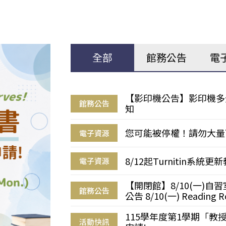
全部
館務公告
電
【影印機公告】影印機多
館務公告
知
您可能被停權！請勿大量
電子資源
8/12起Turnitin系
電子資源
【開閉館】8/10(一)
館務公告
公告 8/10(一) Reading R
115學年度第1學期「
活動快訊