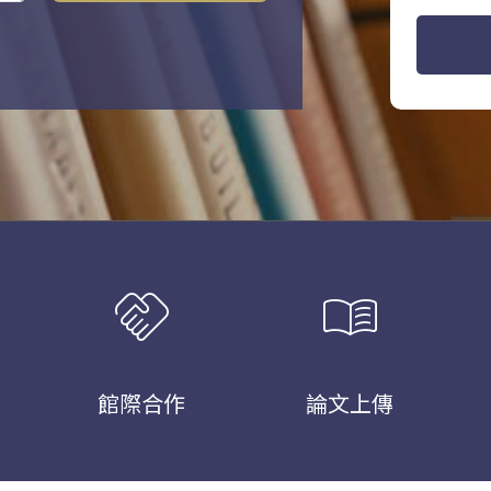
handshake
menu_book
館際合作
論文上傳