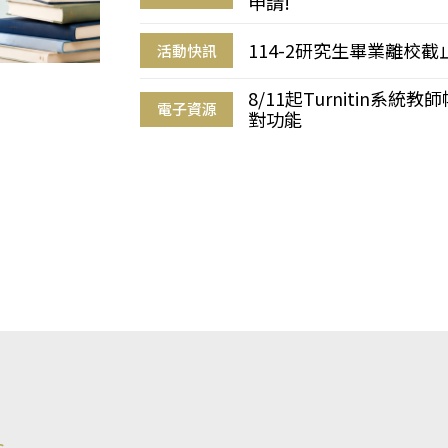
申請!
114-2研究生畢業離校
活動快訊
8/11起Turnitin系
電子資源
對功能
s