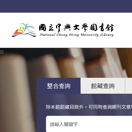
:::
:::
整合查詢
館藏查詢
除本館館藏目錄外，可同時查詢期刊文章
關鍵字搜尋