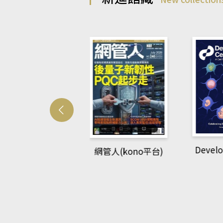
Develo
網管人(kono平台)
中英語教室(AEB
lking Library平
台)