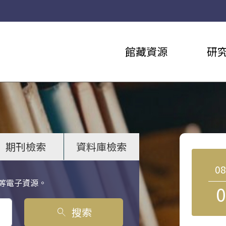
館藏資源
研
期刊檢索
資料庫檢索
0
等電子資源。
0
搜索
search