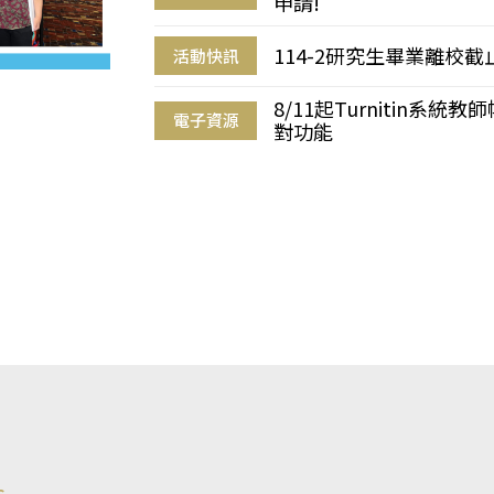
申請!
114-2研究生畢業離校
活動快訊
8/11起Turnitin系
電子資源
對功能
s