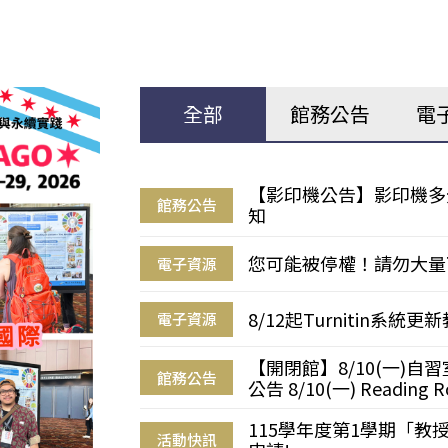
全部
館務公告
電
【影印機公告】影印機多
館務公告
知
您可能被停權！請勿大量
電子資源
8/12起Turnitin系
電子資源
【開閉館】8/10(一)
館務公告
公告 8/10(一) Reading R
115學年度第1學期「
活動快訊