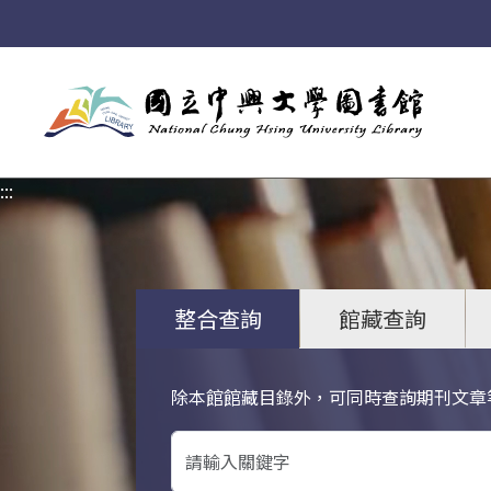
:::
:::
整合查詢
館藏查詢
除本館館藏目錄外，可同時查詢期刊文章
關鍵字搜尋