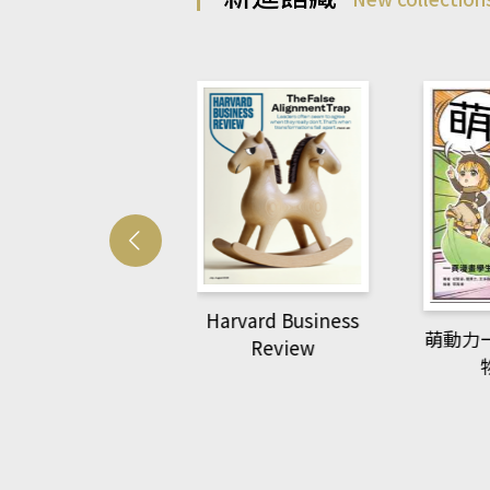
Harvard Business
萌動力
Review
National
Geographic