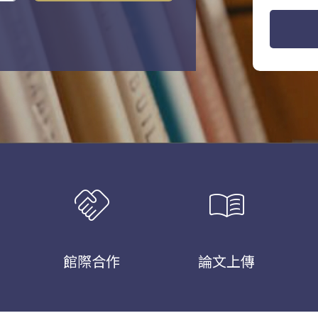
handshake
menu_book
館際合作
論文上傳