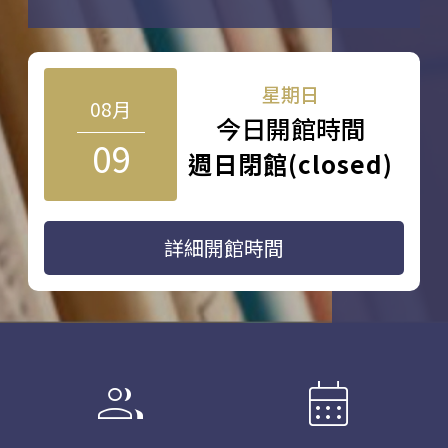
星期日
08月
今日開館時間
09
週日閉館(closed)
詳細開館時間
group
calendar_month