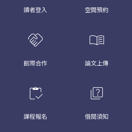
讀者登入
空間預約
handshake
menu_book
館際合作
論文上傳
inventory
quiz
課程報名
借閱須知