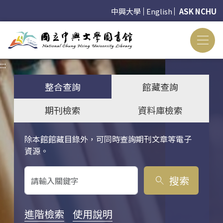
中興大學
English
ASK NCHU
:::
:::
整合查詢
館藏查詢
期刊檢索
資料庫檢索
除本館館藏目錄外，可同時查詢期刊文章等電子
關鍵字搜尋
資源。
搜索
search
進階檢索
使用說明