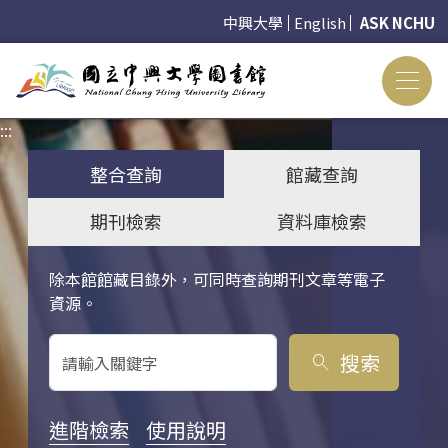
中興大學
English
ASK NCHU
:::
:::
整合查詢
館藏查詢
期刊檢索
資料庫檢索
除本館館藏目錄外，可同時查詢期刊文章等電子
關鍵字搜尋
資源。
搜索
search
進階檢索
使用說明