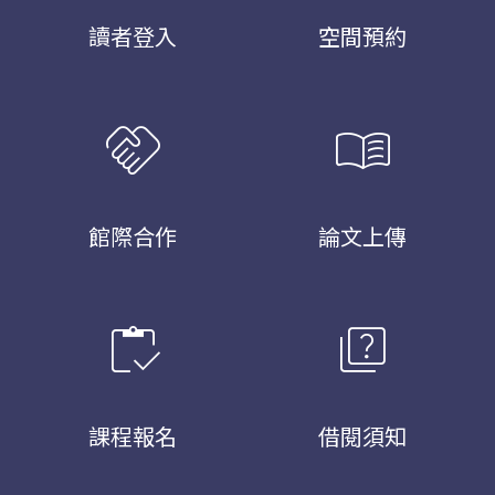
讀者登入
空間預約
handshake
menu_book
館際合作
論文上傳
inventory
quiz
課程報名
借閱須知