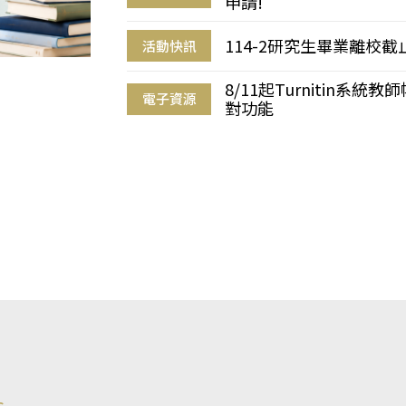
申請!
114-2研究生畢業離校
活動快訊
8/11起Turnitin系
電子資源
對功能
s