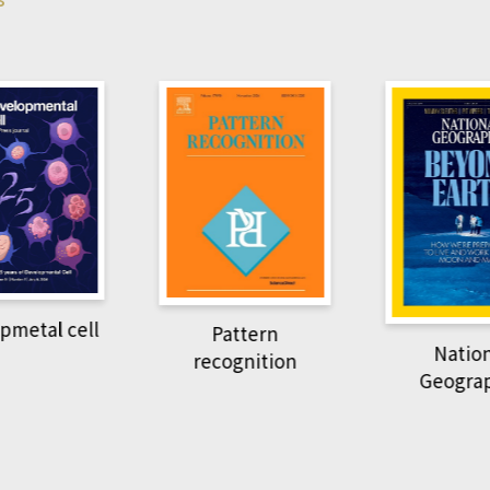
pmetal cell
Pattern
Natio
recognition
Geogra