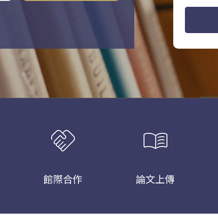
handshake
menu_book
館際合作
論文上傳