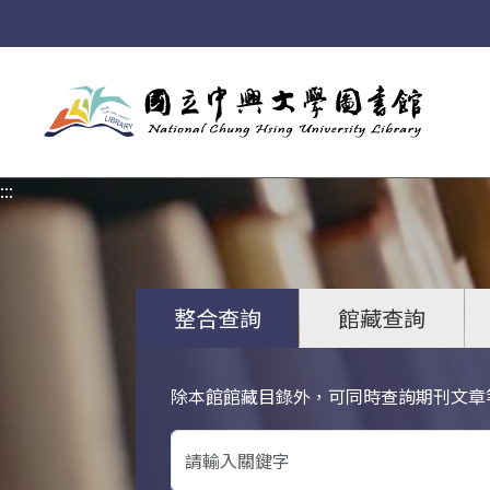
:::
:::
整合查詢
館藏查詢
除本館館藏目錄外，可同時查詢期刊文章
關鍵字搜尋