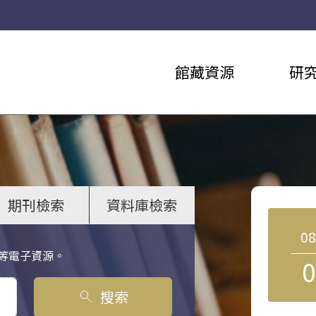
館藏資源
研
期刊檢索
資料庫檢索
0
等電子資源。
0
搜索
search