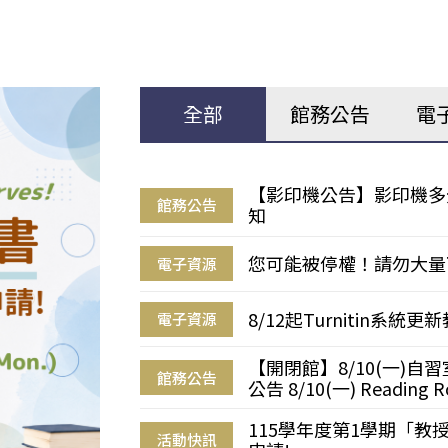
全部
館務公告
電
【影印機公告】影印機多
館務公告
知
您可能被停權！請勿大量
電子資源
8/12起Turnitin系
電子資源
【開閉館】8/10(一)
館務公告
公告 8/10(一) Reading R
115學年度第1學期「
活動快訊