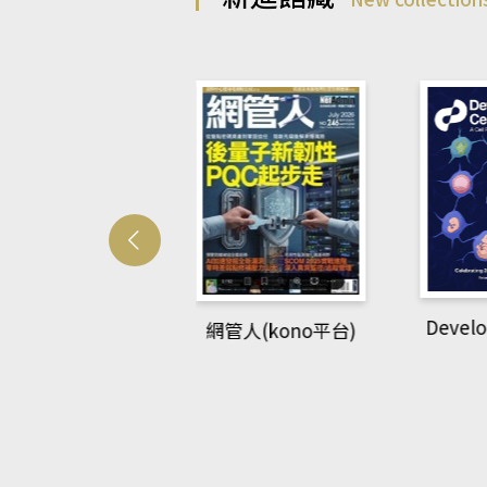
Develo
網管人(kono平台)
中英語教室(AEB
lking Library平
台)