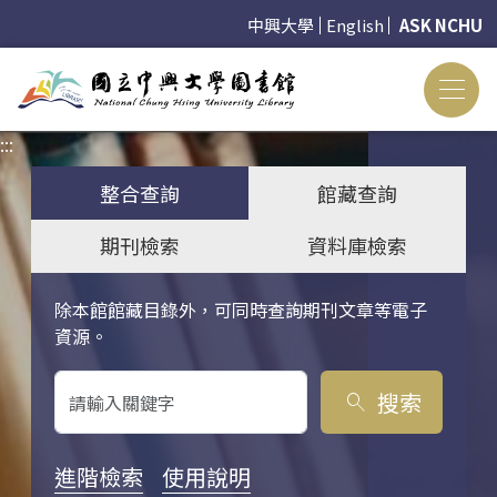
中興大學
English
ASK NCHU
:::
:::
整合查詢
館藏查詢
期刊檢索
資料庫檢索
除本館館藏目錄外，可同時查詢期刊文章等電子
關鍵字搜尋
資源。
搜索
search
進階檢索
使用說明