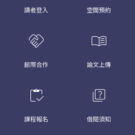
讀者登入
空間預約
handshake
menu_book
館際合作
論文上傳
inventory
quiz
課程報名
借閱須知