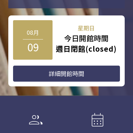
星期日
08月
今日開館時間
09
週日閉館(closed)
詳細開館時間
group
calendar_month