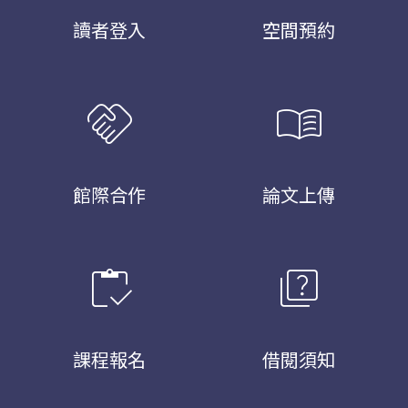
讀者登入
空間預約
handshake
menu_book
館際合作
論文上傳
inventory
quiz
課程報名
借閱須知