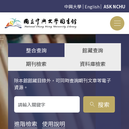
中興大學
English
ASK NCHU
:::
:::
整合查詢
館藏查詢
期刊檢索
資料庫檢索
除本館館藏目錄外，可同時查詢期刊文章等電子
關鍵字搜尋
資源。
搜索
search
進階檢索
使用說明