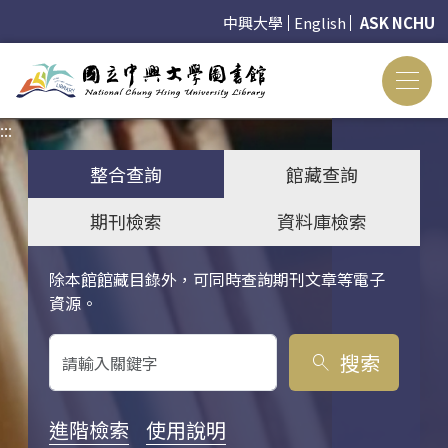
中興大學
English
ASK NCHU
:::
:::
整合查詢
館藏查詢
期刊檢索
資料庫檢索
除本館館藏目錄外，可同時查詢期刊文章等電子
關鍵字搜尋
資源。
搜索
search
進階檢索
使用說明