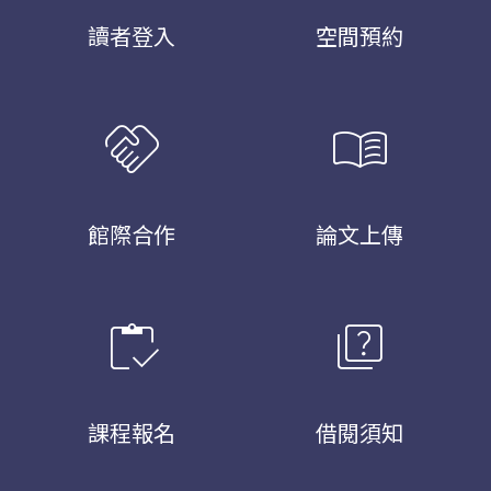
讀者登入
空間預約
handshake
menu_book
館際合作
論文上傳
inventory
quiz
課程報名
借閱須知