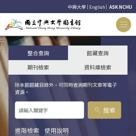
中興大學
English
ASK NCHU
:::
:::
整合查詢
館藏查詢
期刊檢索
資料庫檢索
除本館館藏目錄外，可同時查詢期刊文章等電子
關鍵字搜尋
資源。
搜索
search
進階檢索
使用說明