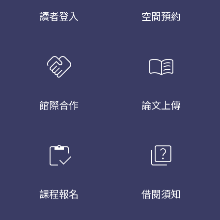
讀者登入
空間預約
handshake
menu_book
館際合作
論文上傳
inventory
quiz
課程報名
借閱須知