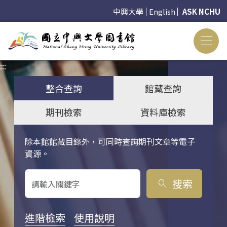
中興大學
English
ASK NCHU
:::
:::
整合查詢
館藏查詢
期刊檢索
資料庫檢索
除本館館藏目錄外，可同時查詢期刊文章等電子
關鍵字搜尋
資源。
搜索
search
進階檢索
使用說明