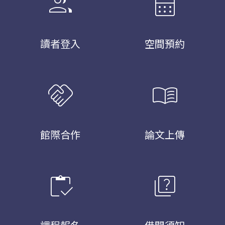
group
calendar_month
讀者登入
空間預約
handshake
menu_book
館際合作
論文上傳
inventory
quiz