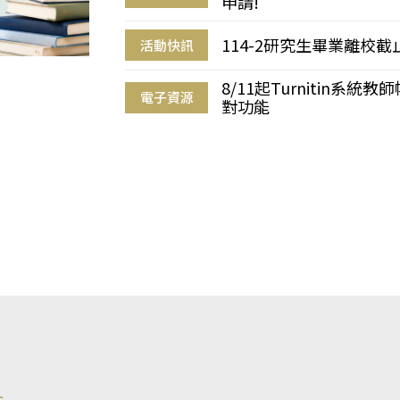
申請!
114-2研究生畢業離校
活動快訊
8/11起Turnitin系
電子資源
對功能
s