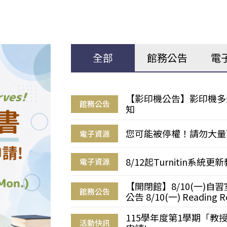
全部
館務公告
電
【影印機公告】影印機多
館務公告
知
您可能被停權！請勿大量
電子資源
8/12起Turnitin系
電子資源
【開閉館】8/10(一)
館務公告
公告 8/10(一) Reading R
115學年度第1學期「
活動快訊