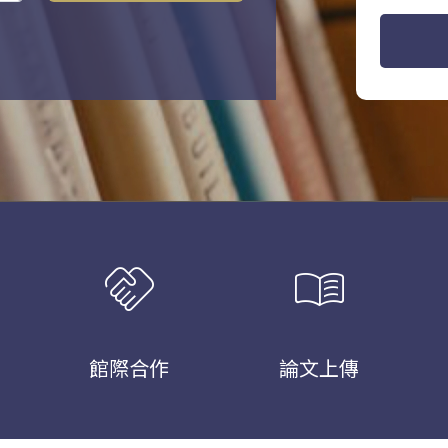
handshake
menu_book
館際合作
論文上傳