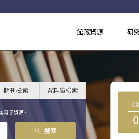
館藏資源
研
期刊檢索
資料庫檢索
0
等電子資源。
0
搜索
search