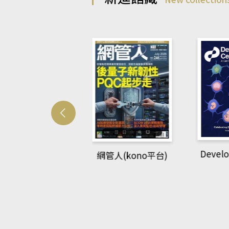
Develo
網管人(kono平台)
中英語教室(AEB
lking Library平
台)