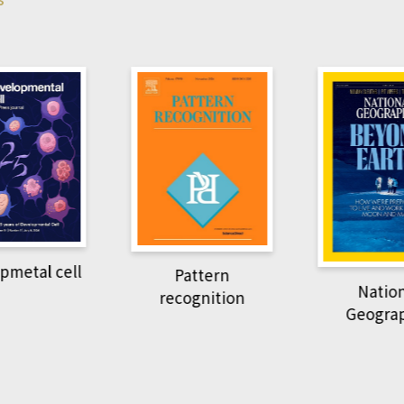
pmetal cell
Pattern
Natio
recognition
Geogra