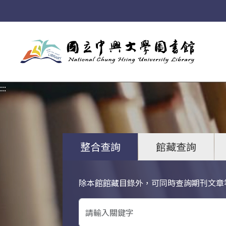
:::
:::
整合查詢
館藏查詢
除本館館藏目錄外，可同時查詢期刊文章
關鍵字搜尋