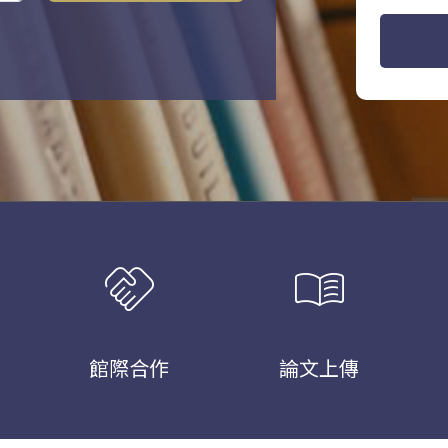
handshake
menu_book
館際合作
論文上傳