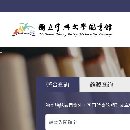
:::
:::
整合查詢
館藏查詢
除本館館藏目錄外，可同時查詢期刊文章
關鍵字搜尋