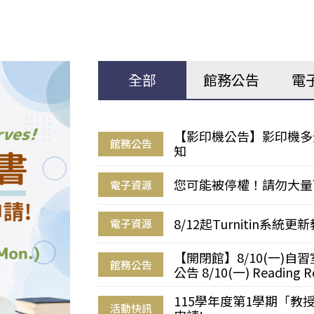
全部
館務公告
電
【影印機公告】影印機多
館務公告
知
您可能被停權！請勿大量
電子資源
8/12起Turnitin系
電子資源
【開閉館】8/10(一)
館務公告
公告 8/10(一) Reading R
115學年度第1學期「
活動快訊