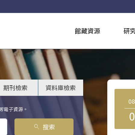
館藏資源
研
期刊檢索
資料庫檢索
0
等電子資源。
0
搜索
search