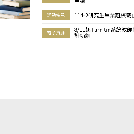
申請!
114-2研究生畢業離校
活動快訊
8/11起Turnitin系
電子資源
對功能
s