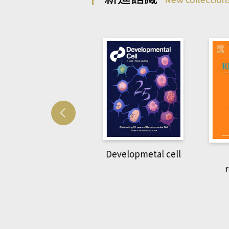
Developmetal cell
管人(kono平台)
P
rec