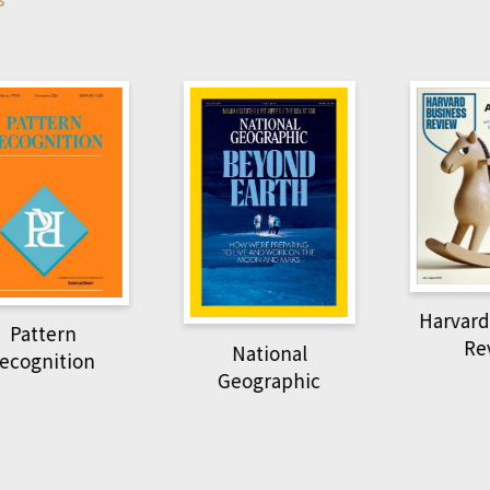
Harvard B
attern
Revi
National
ognition
Geographic