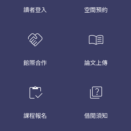
讀者登入
空間預約
handshake
menu_book
館際合作
論文上傳
inventory
quiz
課程報名
借閱須知