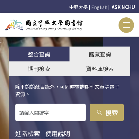
中興大學
English
ASK NCHU
:::
:::
整合查詢
館藏查詢
期刊檢索
資料庫檢索
除本館館藏目錄外，可同時查詢期刊文章等電子
關鍵字搜尋
資源。
搜索
search
進階檢索
使用說明