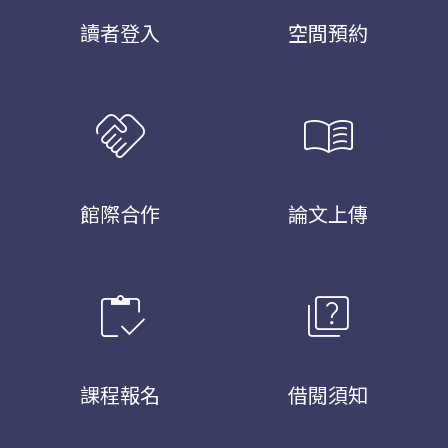
讀者登入
空間預約
handshake
menu_book
館際合作
論文上傳
inventory
quiz
課程報名
借閱須知