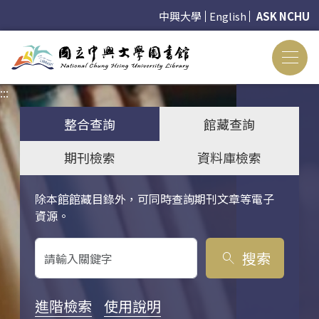
中興大學
English
ASK NCHU
:::
:::
整合查詢
館藏查詢
期刊檢索
資料庫檢索
除本館館藏目錄外，可同時查詢期刊文章等電子
關鍵字搜尋
資源。
搜索
search
進階檢索
使用說明