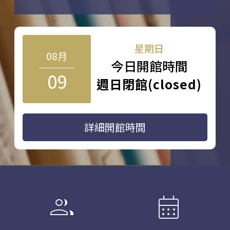
星期日
08月
今日開館時間
09
週日閉館(closed)
詳細開館時間
group
calendar_month