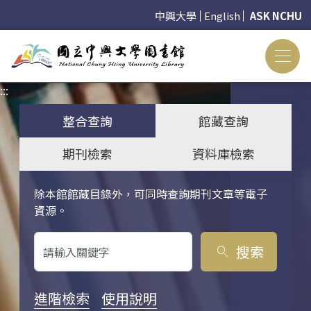
中興大學
English
ASK NCHU
:::
:::
整合查詢
館藏查詢
期刊檢索
資料庫檢索
除本館館藏目錄外，可同時查詢期刊文章等電子
關鍵字搜尋
資源。
搜索
search
進階檢索
使用說明