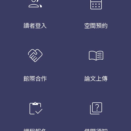
group
calendar_month
讀者登入
空間預約
handshake
menu_book
館際合作
論文上傳
inventory
quiz