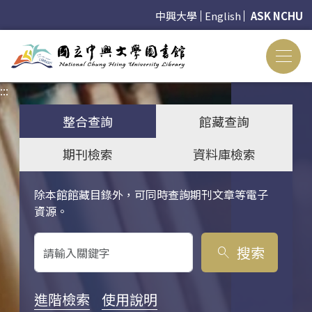
中興大學
English
ASK NCHU
:::
:::
整合查詢
館藏查詢
期刊檢索
資料庫檢索
除本館館藏目錄外，可同時查詢期刊文章等電子
關鍵字搜尋
資源。
搜索
search
進階檢索
使用說明