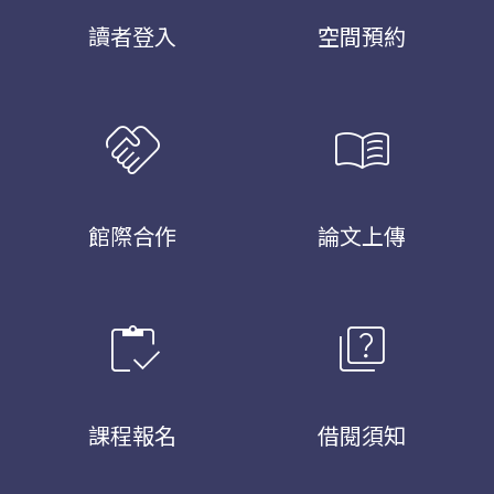
讀者登入
空間預約
handshake
menu_book
館際合作
論文上傳
inventory
quiz
課程報名
借閱須知