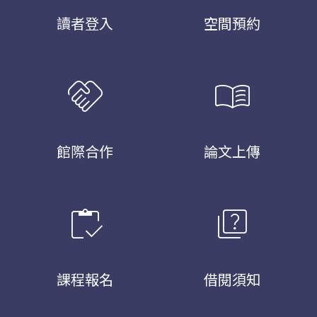
讀者登入
空間預約
handshake
menu_book
館際合作
論文上傳
inventory
quiz
課程報名
借閱須知