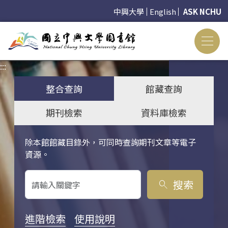
中興大學
English
ASK NCHU
:::
:::
整合查詢
館藏查詢
期刊檢索
資料庫檢索
除本館館藏目錄外，可同時查詢期刊文章等電子
關鍵字搜尋
資源。
搜索
search
進階檢索
使用說明