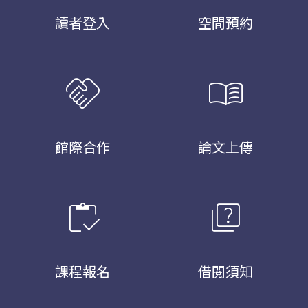
讀者登入
空間預約
handshake
menu_book
館際合作
論文上傳
inventory
quiz
課程報名
借閱須知