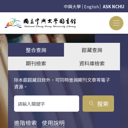
中興大學
English
ASK NCHU
:::
:::
整合查詢
館藏查詢
期刊檢索
資料庫檢索
除本館館藏目錄外，可同時查詢期刊文章等電子
關鍵字搜尋
資源。
搜索
search
進階檢索
使用說明