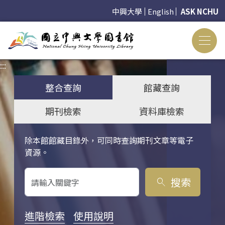
中興大學
English
ASK NCHU
:::
:::
整合查詢
館藏查詢
期刊檢索
資料庫檢索
除本館館藏目錄外，可同時查詢期刊文章等電子
關鍵字搜尋
資源。
搜索
search
進階檢索
使用說明