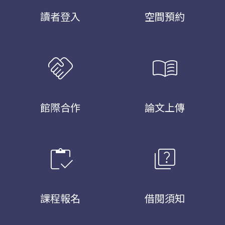
讀者登入
空間預約
handshake
menu_book
館際合作
論文上傳
inventory
quiz
課程報名
借閱須知