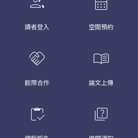
group
calendar_month
讀者登入
空間預約
handshake
menu_book
館際合作
論文上傳
inventory
quiz