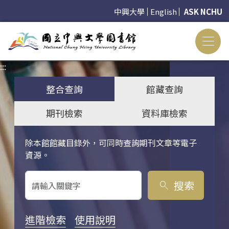
中興大學
English
ASK NCHU
:::
:::
整合查詢
館藏查詢
期刊檢索
資料庫檢索
除本館館藏目錄外，可同時查詢期刊文章等電子
關鍵字搜尋
資源。
搜索
search
進階檢索
使用說明