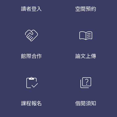
讀者登入
空間預約
handshake
menu_book
館際合作
論文上傳
inventory
quiz
課程報名
借閱須知