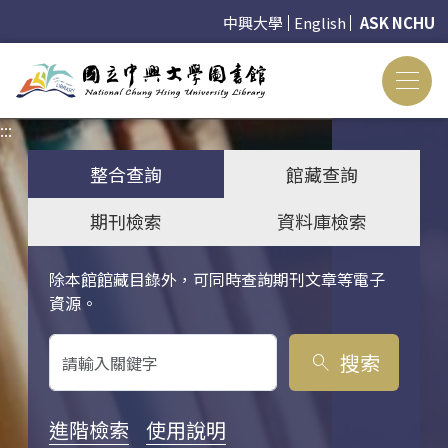
中興大學
English
ASK NCHU
:::
:::
整合查詢
館藏查詢
期刊檢索
資料庫檢索
除本館館藏目錄外，可同時查詢期刊文章等電子
關鍵字搜尋
資源。
搜索
search
進階檢索
使用說明