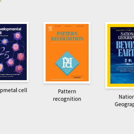
pmetal cell
Pattern
Natio
recognition
Geogra