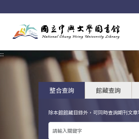
:::
:::
整合查詢
館藏查詢
除本館館藏目錄外，可同時查詢期刊文章
關鍵字搜尋