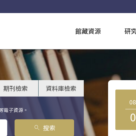
館藏資源
研
期刊檢索
資料庫檢索
0
等電子資源。
0
搜索
search