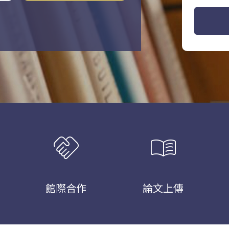
handshake
menu_book
館際合作
論文上傳