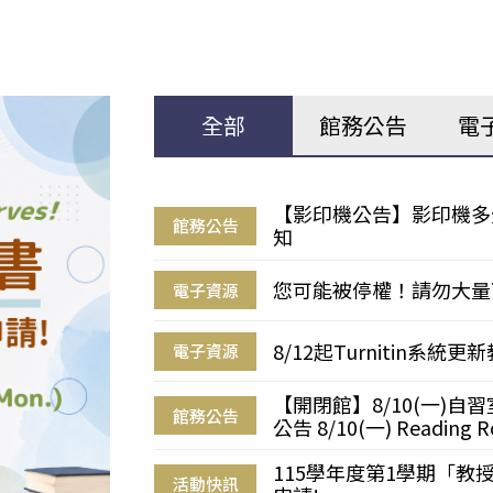
全部
館務公告
電
【影印機公告】影印機多
館務公告
知
您可能被停權！請勿大量
電子資源
8/12起Turnitin系
電子資源
【開閉館】8/10(一)
館務公告
公告 8/10(一) Reading R
115學年度第1學期「
活動快訊