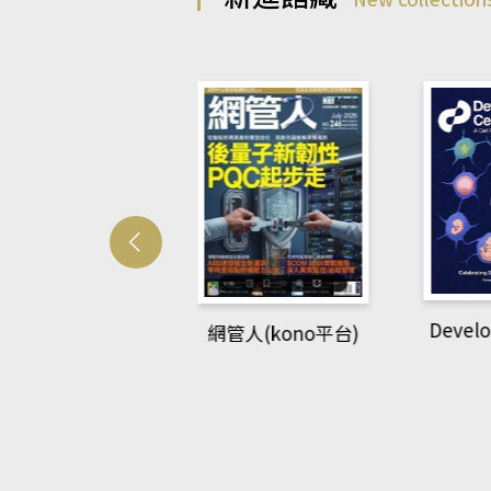
Develo
網管人(kono平台)
中英語教室(AEB
lking Library平
台)