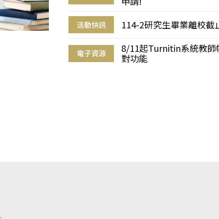
申請!
114-2研究生畢業離校
活動快訊
8/11起Turnitin系
電子資源
對功能
s